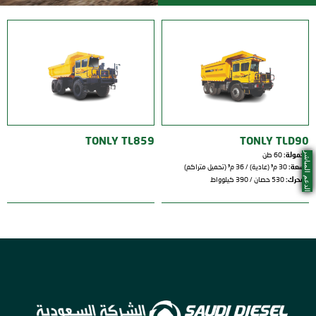
TONLY TL859
TONLY TLD90
الدعم المباشر
الحمولة:
60 طن
السعة:
30 م³ (عادية) / 36 م³ (تحميل متراكم)
المحرك:
530 حصان / 390 كيلوواط