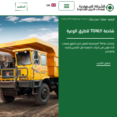
EN
استفسر
الرئيسية
/
منتجاتنا
/
معدات البناء
/ Tonly Off-Highway Truck
شاحنة TONLY للطرق الوعرة
شاحنات Tonly المخصصة للعمل خارج الطرق صممت
لأداء قوي في البيئات الصعبة مثل التعدين والبناء
والمحاجر
تحميل الكتيب